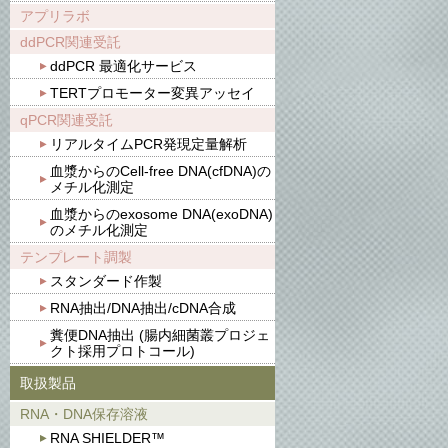
アプリラボ
ddPCR関連受託
ddPCR 最適化サービス
TERTプロモーター変異アッセイ
qPCR関連受託
リアルタイムPCR発現定量解析
血漿からのCell-free DNA(cfDNA)の
メチル化測定
血漿からのexosome DNA(exoDNA)
のメチル化測定
テンプレート調製
スタンダード作製
RNA抽出/DNA抽出/cDNA合成
糞便DNA抽出 (腸内細菌叢プロジェ
クト採用プロトコール)
取扱製品
RNA・DNA保存溶液
RNA SHIELDER™