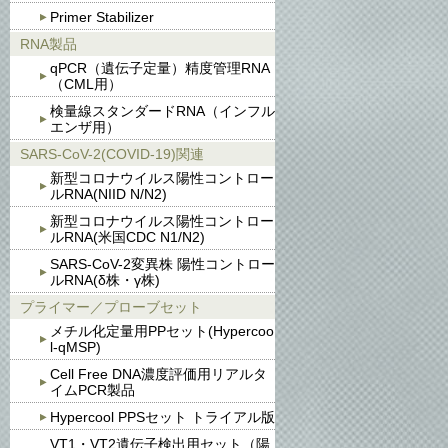
Primer Stabilizer
RNA製品
qPCR（遺伝子定量）精度管理RNA
（CML用）
検量線スタンダードRNA（インフル
エンザ用）
SARS-CoV-2(COVID-19)関連
新型コロナウイルス陽性コントロー
ルRNA(NIID N/N2)
新型コロナウイルス陽性コントロー
ルRNA(米国CDC N1/N2)
SARS-CoV-2変異株 陽性コントロー
ルRNA(δ株・γ株)
プライマー／プローブセット
メチル化定量用PPセット(Hypercoo
l-qMSP)
Cell Free DNA濃度評価用リアルタ
イムPCR製品
Hypercool PPSセット トライアル版
VT1・VT2遺伝子検出用セット（陽