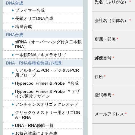
氏名（ふりがな）
*
DNA合成
プライマー合成
長鎖オリゴDNA合成
会社名（団体名）
*
増量合成
RNA合成
所属・部署
*
siRNA（オーバーハング付き二本鎖
RNA）
一本鎖RNA／キメラオリゴ
郵便番号
*
DNA・RNA各種修飾及び標識
リアルタイムPCR・デジタルPCR
用プローブ
住所
*
Hypercool Primer & Probe ™合成
Hypercool Primer & Probe ™ デザ
電話番号
*
イン/通常デザイン
アンチセンスオリゴヌクレオチド
クリックケミストリー用オリゴDN
メールアドレス
*
A・RNA
DNA・RNA修飾一覧
お持込試薬による合成