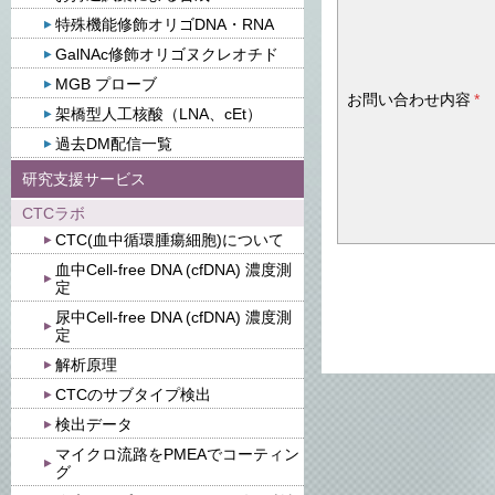
特殊機能修飾オリゴDNA・RNA
GalNAc修飾オリゴヌクレオチド
MGB プローブ
お問い合わせ内容
*
架橋型人工核酸（LNA、cEt）
過去DM配信一覧
研究支援サービス
CTCラボ
CTC(血中循環腫瘍細胞)について
血中Cell-free DNA (cfDNA) 濃度測
定
尿中Cell-free DNA (cfDNA) 濃度測
定
解析原理
CTCのサブタイプ検出
検出データ
マイクロ流路をPMEAでコーティン
グ