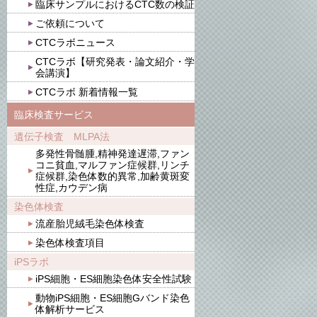
臨床サンプルにおけるCTC数の検証
ご依頼について
CTCラボニュース
CTCラボ【研究発表・論文紹介・学
会講演】
CTCラボ 新着情報一覧
臨床検査サービス
遺伝子検査 MLPA法
多発性骨髄腫,精神発達遅滞,ファン
コニ貧血,マルファン症候群,リンチ
症候群,染色体数的異常,加齢黄斑変
性症,カウデン病
染色体検査
流産胎児絨毛染色体検査
染色体検査項目
iPSラボ
iPS細胞・ES細胞染色体安全性試験
動物iPS細胞・ES細胞Gバンド染色
体解析サービス