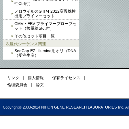
性Ctrl付）
ノロウイルスGⅡ/4 2012変異株検
出用プライマーセット
CMV・EBV プライマープローブセ
ット（検量線Std.付）
その他セット項目一覧
次世代シーケンス関連
SeqCap EZ, illumina用オリゴDNA
（受注生産）
リンク
個人情報
保有ライセンス
倫理委員会
論文
Copyright© 2003-2014 NIHON GENE RESEARCH LABORATORIES Inc. All 