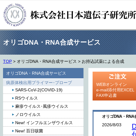
オリゴDNA・RNA合成サービス
TOP
>
オリゴDNA・RNA合成サービス
>
お持込試薬による合成
オリゴDNA・RNA合成サービス
病原体検出用プライマー･プローブ
WEBオンライン
SARS-CoV-2(COVID-19)
e-mail添付用EXCEL
FAX申込書
RSウイルス
麻疹ウイルス･風疹ウイルス
ノロウイルス
オリゴDNA・RNA
New! インフルエンザウイルス
2026/8/03
New! 百日咳菌