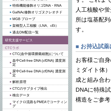
特殊機能修飾オリゴDNA・RNA
人工核酸や蛍
GalNAc修飾オリゴヌクレオチド
所は塩基配列
MGB プローブ
架橋型人工核酸（LNA、cEt）
す。
過去DM配信一覧
研究支援サービス
■ お持込試
CTCラボ
CTC(血中循環腫瘍細胞)について
お客様ご自身
血中Cell-free DNA (cfDNA) 濃度測
定
ミダイト体）
尿中Cell-free DNA (cfDNA) 濃度測
定
成と組み合わ
解析原理
CTCのサブタイプ検出
DNAに特殊
検出データ
構造をご参考
マイクロ流路をPMEAでコーティン
グ