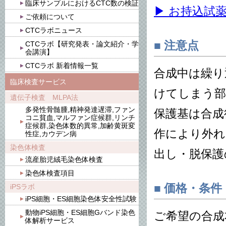
臨床サンプルにおけるCTC数の検証
▶ お持込試
ご依頼について
CTCラボニュース
■ 注意点
CTCラボ【研究発表・論文紹介・学
会講演】
CTCラボ 新着情報一覧
合成中は繰り
臨床検査サービス
けてしまう部
遺伝子検査 MLPA法
多発性骨髄腫,精神発達遅滞,ファン
保護基は合成
コニ貧血,マルファン症候群,リンチ
症候群,染色体数的異常,加齢黄斑変
作により外れ
性症,カウデン病
染色体検査
出し・脱保護
流産胎児絨毛染色体検査
染色体検査項目
■ 価格・条件
iPSラボ
iPS細胞・ES細胞染色体安全性試験
動物iPS細胞・ES細胞Gバンド染色
ご希望の合成
体解析サービス