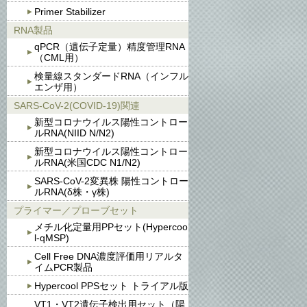
Primer Stabilizer
RNA製品
qPCR（遺伝子定量）精度管理RNA
（CML用）
検量線スタンダードRNA（インフル
エンザ用）
SARS-CoV-2(COVID-19)関連
新型コロナウイルス陽性コントロー
ルRNA(NIID N/N2)
新型コロナウイルス陽性コントロー
ルRNA(米国CDC N1/N2)
SARS-CoV-2変異株 陽性コントロー
ルRNA(δ株・γ株)
プライマー／プローブセット
メチル化定量用PPセット(Hypercoo
l-qMSP)
Cell Free DNA濃度評価用リアルタ
イムPCR製品
Hypercool PPSセット トライアル版
VT1・VT2遺伝子検出用セット（陽