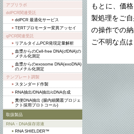
アプリラボ
もとに、価格
ddPCR関連受託
製処理をご自
ddPCR 最適化サービス
TERTプロモーター変異アッセイ
の操作での納
qPCR関連受託
ご不明な点は
リアルタイムPCR発現定量解析
血漿からのCell-free DNA(cfDNA)の
メチル化測定
血漿からのexosome DNA(exoDNA)
のメチル化測定
テンプレート調製
スタンダード作製
RNA抽出/DNA抽出/cDNA合成
糞便DNA抽出 (腸内細菌叢プロジェ
クト採用プロトコール)
取扱製品
RNA・DNA保存溶液
RNA SHIELDER™