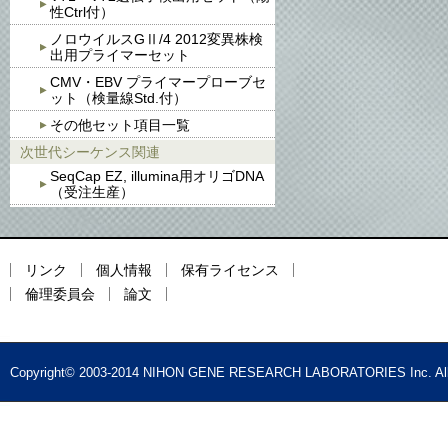
性Ctrl付）
ノロウイルスGⅡ/4 2012変異株検
出用プライマーセット
CMV・EBV プライマープローブセ
ット（検量線Std.付）
その他セット項目一覧
次世代シーケンス関連
SeqCap EZ, illumina用オリゴDNA
（受注生産）
リンク
個人情報
保有ライセンス
倫理委員会
論文
Copyright© 2003-2014 NIHON GENE RESEARCH LABORATORIES Inc. All 