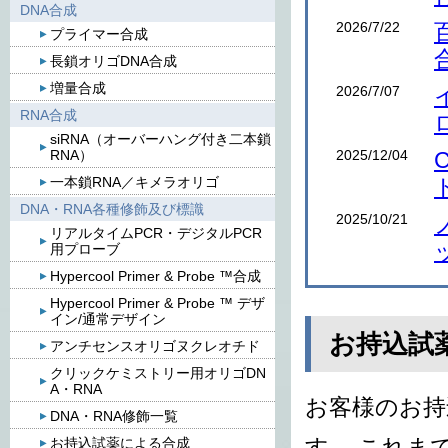
DNA合成
2026/7/22
プライマー合成
長鎖オリゴDNA合成
増量合成
2026/7/07
RNA合成
siRNA（オーバーハング付き二本鎖
2025/12/04
RNA）
一本鎖RNA／キメラオリゴ
DNA・RNA各種修飾及び標識
2025/10/21
リアルタイムPCR・デジタルPCR
用プローブ
Hypercool Primer & Probe ™合成
Hypercool Primer & Probe ™ デザ
イン/通常デザイン
お持込試
アンチセンスオリゴヌクレオチド
クリックケミストリー用オリゴDN
A・RNA
お客様のお持
DNA・RNA修飾一覧
お持込試薬による合成
す。 これま