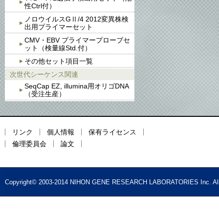
性Ctrl付）
ノロウイルスGⅡ/4 2012変異株検
出用プライマーセット
CMV・EBV プライマープローブセ
ット（検量線Std.付）
その他セット項目一覧
次世代シーケンス関連
SeqCap EZ, illumina用オリゴDNA
（受注生産）
リンク
個人情報
保有ライセンス
倫理委員会
論文
Copyright© 2003-2014 NIHON GENE RESEARCH LABORATORIES Inc. All 