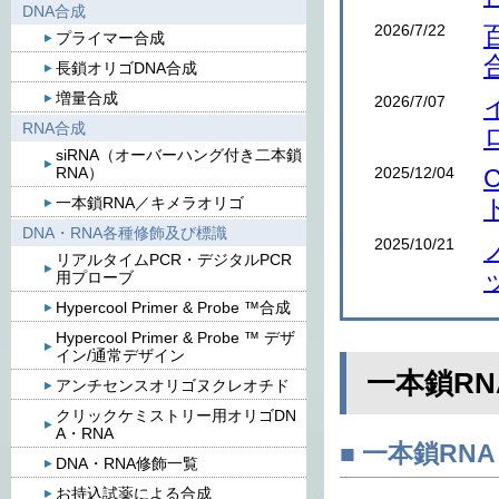
DNA合成
2026/7/22
プライマー合成
長鎖オリゴDNA合成
増量合成
2026/7/07
RNA合成
siRNA（オーバーハング付き二本鎖
2025/12/04
RNA）
一本鎖RNA／キメラオリゴ
DNA・RNA各種修飾及び標識
2025/10/21
リアルタイムPCR・デジタルPCR
用プローブ
Hypercool Primer & Probe ™合成
Hypercool Primer & Probe ™ デザ
イン/通常デザイン
一本鎖R
アンチセンスオリゴヌクレオチド
クリックケミストリー用オリゴDN
A・RNA
■ 一本鎖RNA
DNA・RNA修飾一覧
お持込試薬による合成