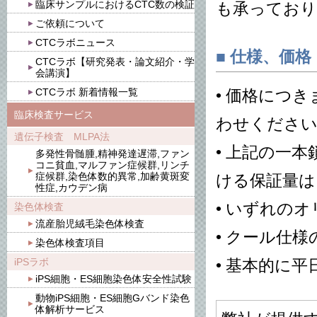
臨床サンプルにおけるCTC数の検証
も承っており
ご依頼について
CTCラボニュース
■ 仕様、価格
CTCラボ【研究発表・論文紹介・学
会講演】
CTCラボ 新着情報一覧
• 価格につ
臨床検査サービス
わせくださ
遺伝子検査 MLPA法
• 上記の一
多発性骨髄腫,精神発達遅滞,ファン
コニ貧血,マルファン症候群,リンチ
症候群,染色体数的異常,加齢黄斑変
ける保証量は 
性症,カウデン病
• いずれの
染色体検査
流産胎児絨毛染色体検査
• クール仕
染色体検査項目
iPSラボ
• 基本的に
iPS細胞・ES細胞染色体安全性試験
動物iPS細胞・ES細胞Gバンド染色
体解析サービス