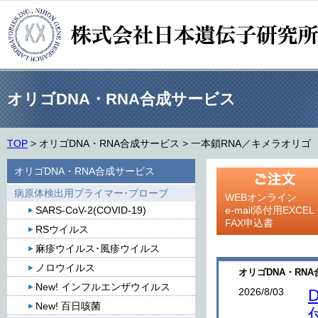
オリゴDNA・RNA合成サービス
TOP
>
オリゴDNA・RNA合成サービス
>
一本鎖RNA／キメラオリゴ
オリゴDNA・RNA合成サービス
病原体検出用プライマー･プローブ
WEBオンライン
SARS-CoV-2(COVID-19)
e-mail添付用EXCEL
FAX申込書
RSウイルス
麻疹ウイルス･風疹ウイルス
ノロウイルス
オリゴDNA・RNA
New! インフルエンザウイルス
2026/8/03
New! 百日咳菌