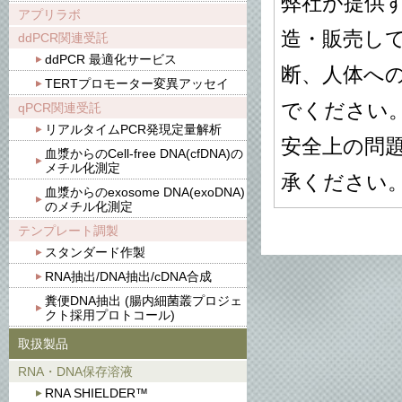
弊社が提供す
アプリラボ
造・販売し
ddPCR関連受託
ddPCR 最適化サービス
断、人体へ
TERTプロモーター変異アッセイ
でください
qPCR関連受託
リアルタイムPCR発現定量解析
安全上の問
血漿からのCell-free DNA(cfDNA)の
メチル化測定
承ください
血漿からのexosome DNA(exoDNA)
のメチル化測定
テンプレート調製
スタンダード作製
RNA抽出/DNA抽出/cDNA合成
糞便DNA抽出 (腸内細菌叢プロジェ
クト採用プロトコール)
取扱製品
RNA・DNA保存溶液
RNA SHIELDER™