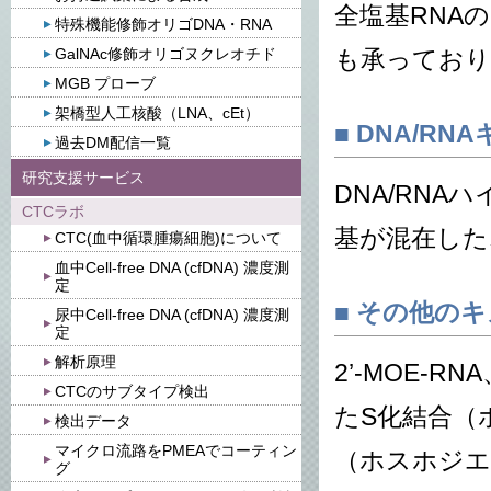
全塩基RNAの一本
特殊機能修飾オリゴDNA・RNA
GalNAc修飾オリゴヌクレオチド
も承っており
MGB プローブ
架橋型人工核酸（LNA、cEt）
■ DNA/R
過去DM配信一覧
研究支援サービス
DNA/RNA
CTCラボ
基が混在した
CTC(血中循環腫瘍細胞)について
血中Cell-free DNA (cfDNA) 濃度測
定
■ その他の
尿中Cell-free DNA (cfDNA) 濃度測
定
解析原理
2’-MOE-RN
CTCのサブタイプ検出
たS化結合（
検出データ
マイクロ流路をPMEAでコーティン
（ホスホジエ
グ