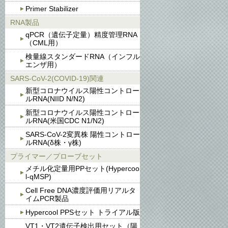
Primer Stabilizer
RNA製品
qPCR（遺伝子定量）精度管理RNA
（CML用）
検量線スタンダードRNA（インフル
エンザ用）
SARS-CoV-2(COVID-19)関連
新型コロナウイルス陽性コントロー
ルRNA(NIID N/N2)
新型コロナウイルス陽性コントロー
ルRNA(米国CDC N1/N2)
SARS-CoV-2変異株 陽性コントロー
ルRNA(δ株・γ株)
プライマー／プローブセット
メチル化定量用PPセット(Hypercoo
l-qMSP)
Cell Free DNA濃度評価用リアルタ
イムPCR製品
Hypercool PPSセット トライアル版
VT1・VT2遺伝子検出用セット（陽