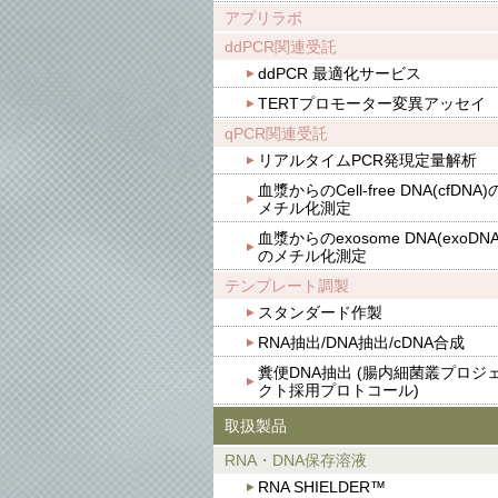
アプリラボ
ddPCR関連受託
ddPCR 最適化サービス
TERTプロモーター変異アッセイ
qPCR関連受託
リアルタイムPCR発現定量解析
血漿からのCell-free DNA(cfDNA)
メチル化測定
血漿からのexosome DNA(exoDNA
のメチル化測定
テンプレート調製
スタンダード作製
RNA抽出/DNA抽出/cDNA合成
糞便DNA抽出 (腸内細菌叢プロジ
クト採用プロトコール)
取扱製品
RNA・DNA保存溶液
RNA SHIELDER™