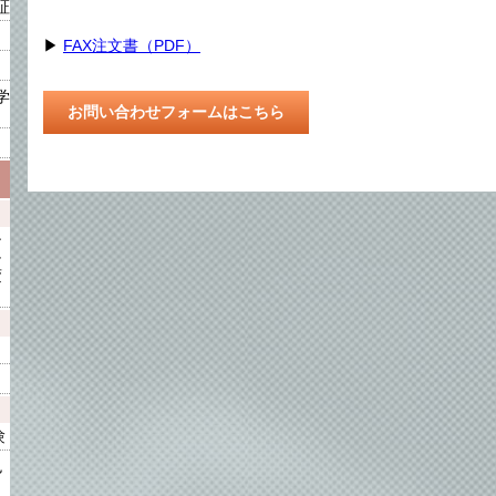
証
▶
FAX注文書（PDF）
学
お問い合わせフォームはこちら
ン
チ
変
験
色