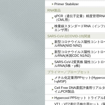
Primer Stabilizer
RNA製品
qPCR（遺伝子定量）精度管理RN
（CML用）
検量線スタンダードRNA（インフ
エンザ用）
SARS-CoV-2(COVID-19)関連
新型コロナウイルス陽性コントロ
ルRNA(NIID N/N2)
新型コロナウイルス陽性コントロ
ルRNA(米国CDC N1/N2)
SARS-CoV-2変異株 陽性コントロ
ルRNA(δ株・γ株)
プライマー／プローブセット
メチル化定量用PPセット(Hyperco
l-qMSP)
Cell Free DNA濃度評価用リアル
イムPCR製品
Hypercool PPSセット トライアル
VT1・VT2遺伝子検出用セット（