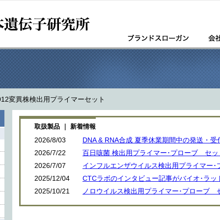
2012変異株検出用プライマーセット
取扱製品 ｜ 新着情報
2026/8/03
DNA & RNA合成 夏季休業期間中の発送・
2026/7/22
百日咳菌 検出用プライマー･プローブ セ
2026/7/07
インフルエンザウイルス検出用プライマー･
2025/12/04
CTCラボのインタビュー記事がバイオ･ラッ
2025/10/21
ノロウイルス検出用プライマー･プローブ 