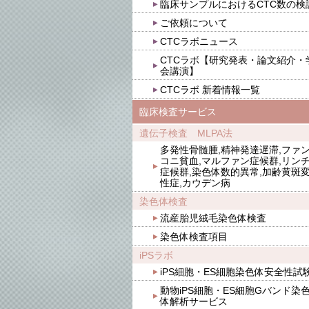
臨床サンプルにおけるCTC数の検
ご依頼について
CTCラボニュース
CTCラボ【研究発表・論文紹介・
会講演】
CTCラボ 新着情報一覧
臨床検査サービス
遺伝子検査 MLPA法
多発性骨髄腫,精神発達遅滞,ファ
コニ貧血,マルファン症候群,リン
症候群,染色体数的異常,加齢黄斑
性症,カウデン病
染色体検査
流産胎児絨毛染色体検査
染色体検査項目
iPSラボ
iPS細胞・ES細胞染色体安全性試
動物iPS細胞・ES細胞Gバンド染
体解析サービス