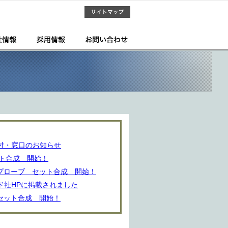
受付・窓口のお知らせ
ット合成 開始！
プローブ セット合成 開始！
ド社HPに掲載されました
セット合成 開始！