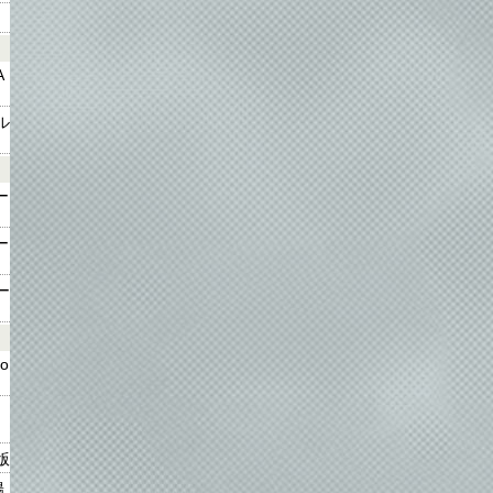
A
ル
ー
ー
ー
o
タ
版
陽