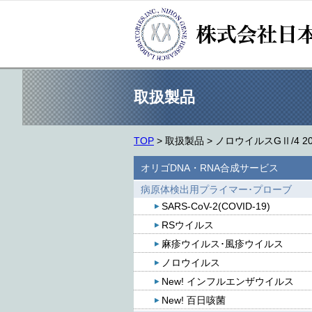
取扱製品
TOP
>
取扱製品
>
ノロウイルスGⅡ/4 
オリゴDNA・RNA合成サービス
病原体検出用プライマー･プローブ
SARS-CoV-2(COVID-19)
RSウイルス
麻疹ウイルス･風疹ウイルス
ノロウイルス
New! インフルエンザウイルス
New! 百日咳菌