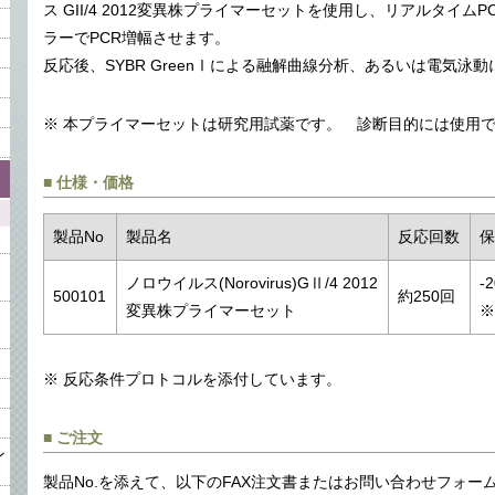
ス GII/4 2012変異株プライマーセットを使用し、リアルタイ
ラーでPCR増幅させます。
反応後、SYBR GreenⅠによる融解曲線分析、あるいは電気泳
※ 本プライマーセットは研究用試薬です。 診断目的には使用
■ 仕様・価格
製品No
製品名
反応回数
ノロウイルス(Norovirus)GⅡ/4 2012
-
500101
約250回
変異株プライマーセット
※ 反応条件プロトコルを添付しています。
■ ご注文
ン
製品No.を添えて、以下のFAX注文書またはお問い合わ