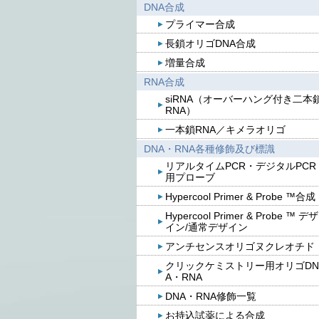
DNA合成
プライマー合成
長鎖オリゴDNA合成
増量合成
RNA合成
siRNA（オーバーハング付き二本
RNA）
一本鎖RNA／キメラオリゴ
DNA・RNA各種修飾及び標識
リアルタイムPCR・デジタルPCR
用プローブ
Hypercool Primer & Probe ™合成
Hypercool Primer & Probe ™ デザ
イン/通常デザイン
アンチセンスオリゴヌクレオチド
クリックケミストリー用オリゴDN
A・RNA
DNA・RNA修飾一覧
お持込試薬による合成