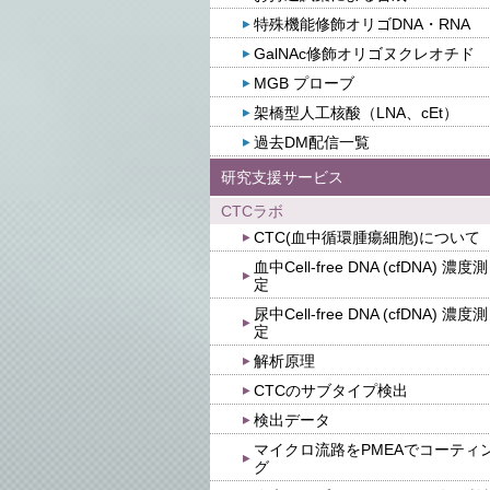
特殊機能修飾オリゴDNA・RNA
GalNAc修飾オリゴヌクレオチド
MGB プローブ
架橋型人工核酸（LNA、cEt）
過去DM配信一覧
研究支援サービス
CTCラボ
CTC(血中循環腫瘍細胞)について
血中Cell-free DNA (cfDNA) 濃度測
定
尿中Cell-free DNA (cfDNA) 濃度測
定
解析原理
CTCのサブタイプ検出
検出データ
マイクロ流路をPMEAでコーティ
グ