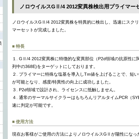
ノロウイルスGⅡ/4 2012変異株検出用プライマー
ノロウイルスGⅡ/4 2012変異株を特異的に検出し、迅速にス
マーセットが完成しました。
鎖
■ 特長
１. GⅡ/4 2012変異株に特徴的な変異部位（P2d領域の抗原
列中の368E)をターゲットにしております。
２. プライマーに特殊な塩基を導入しTm値を上げることで、短
が可能となり、感度/特異性の向上に成功しました。
３. P2d領域で設計され、ライセンスに抵触しません。
４. 通常のサーマルサイクラーはもちろんリアルタイムPCR（SYB
速に判定が可能です。
■ 使用方法
現在お客様がご使用の方法によりノロウイルスGⅡが陽性になっ