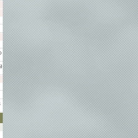
の
)
ェ