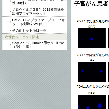
子宮がん患者
性Ctrl付）
ノロウイルスGⅡ/4 2012変異株検
出用プライマーセット
CMV・EBV プライマープローブセ
ット（検量線Std.付）
その他セット項目一覧
次世代シーケンス関連
SeqCap EZ, illumina用オリゴDNA
（受注生産）