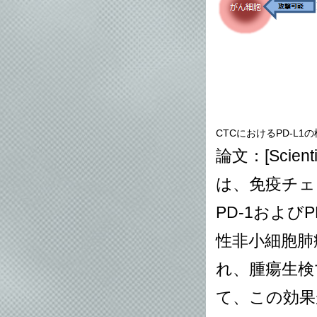
CTCにおけるPD-L1
論文：[
Scienti
は、免疫チェ
PD-1およ
性非小細胞肺
れ、腫瘍生検
て、この効果