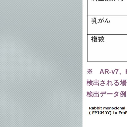
※ AR-v7
検出される場
検出データ例