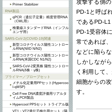
攻撃する側の
Primer Stabilizer
PD-1と呼
RNA製品
qPCR（遺伝子定量）精度管理RNA
であるPD-L1 (
（CML用）
検量線スタンダードRNA（インフル
PD-1受容
エンザ用）
SARS-CoV-2(COVID-19)関連
常であれば、
新型コロナウイルス陽性コントロー
ルRNA(NIID N/N2)
などに陥ら
新型コロナウイルス陽性コントロー
ルRNA(米国CDC N1/N2)
しかしながら
SARS-CoV-2変異株 陽性コントロー
ルRNA(δ株・γ株)
く利用して、
プライマー／プローブセット
細胞からの攻
メチル化定量用PPセット(Hypercoo
l-qMSP)
す。
Cell Free DNA濃度評価用リアルタ
イムPCR製品
Hypercool PPSセット トライアル版
VT1・VT2遺伝子検出用セット（陽