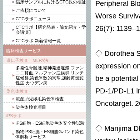
臨床サンプルにおけるCTC数の検証
Peripheral Bl
ご依頼について
Worse Surviv
CTCラボニュース
CTCラボ【研究発表・論文紹介・学
26(
7
): 1139–
会講演】
CTCラボ 新着情報一覧
臨床検査サービス
◇ Dorothea So
遺伝子検査 MLPA法
expression on 
多発性骨髄腫,精神発達遅滞,ファン
コニ貧血,マルファン症候群,リンチ
be a potential
症候群,染色体数的異常,加齢黄斑変
性症,カウデン病
PD-1/PD-L1 inh
染色体検査
流産胎児絨毛染色体検査
Oncotarget
. 
染色体検査項目
iPSラボ
iPS細胞・ES細胞染色体安全性試験
◇ Manjima Dha
動物iPS細胞・ES細胞Gバンド染色
体解析サービス