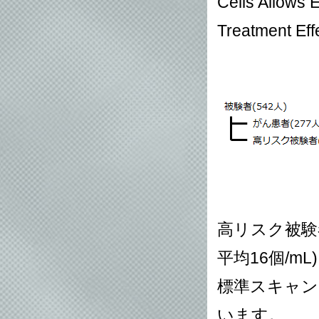
Cells Allows 
Treatment Eff
高リスク被験者の
平均16個/m
標準スキャン
います。