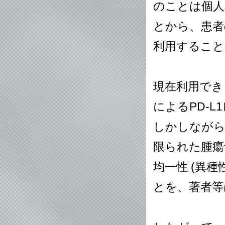
のことは個人
とから、患者
利用すること
現在利用でき
によるPD-
しかしながら
限られた腫瘍
均一性 (異
とを、著者等