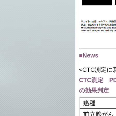
■News
<CTC測定に新
CTC測定 P
の効果判定