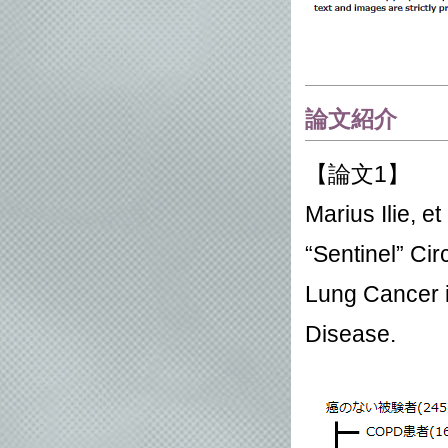
論文紹介
【論文1】
Marius Ilie, e
“Sentinel” Cir
Lung Cancer i
Disease.