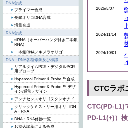
DNA合成
2025/5/07
プライマー合成
長鎖オリゴDNA合成
増量合成
RNA合成
2024/11/14
siRNA（オーバーハング付き二本鎖
RNA）
一本鎖RNA／キメラオリゴ
2024/10/01
DNA・RNA各種修飾及び標識
リアルタイムPCR・デジタルPCR
用プローブ
Hypercool Primer & Probe ™合成
CTCラ
Hypercool Primer & Probe ™ デザ
イン/通常デザイン
アンチセンスオリゴヌクレオチド
CTC(
PD-L1)
クリックケミストリー用オリゴDN
A・RNA
PD-L1(+)）
検
DNA・RNA修飾一覧
お持込試薬による合成