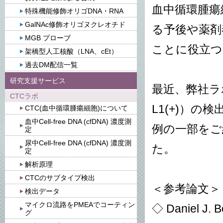
血中循環腫瘍細
特殊機能修飾オリゴDNA・RNA
GalNAc修飾オリゴヌクレオチド
る予後や薬剤
MGB プローブ
ことに役立つ
架橋型人工核酸（LNA、cEt）
過去DM配信一覧
研究支援サービス
最近、弊社ラボでは
CTCラボ
L1(+)）
CTC(血中循環腫瘍細胞)について
血中Cell-free DNA (cfDNA) 濃度測
例の一部をご
定
尿中Cell-free DNA (cfDNA) 濃度測
た。
定
解析原理
CTCのサブタイプ検出
＜参考論文＞
検出データ
マイクロ流路をPMEAでコーティン
◇
Daniel J. B
グ