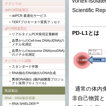
vortex-isolate
アプリラボ
Scientific Rep
ddPCR関連受託
ddPCR 最適化サービス
TERTプロモーター変異アッセイ
qPCR関連受託
PD-L1とは
リアルタイムPCR発現定量解析
血漿からのCell-free DNA(cfDNA)の
メチル化測定
血漿からのexosome DNA(exoDNA)
のメチル化測定
テンプレート調製
スタンダード作製
RNA抽出/DNA抽出/cDNA合成
糞便DNA抽出 (腸内細菌叢プロジェ
クト採用プロトコール)
通常の体内免
取扱製品
非自己物質と
RNA・DNA保存溶液
RNA SHIELDER™