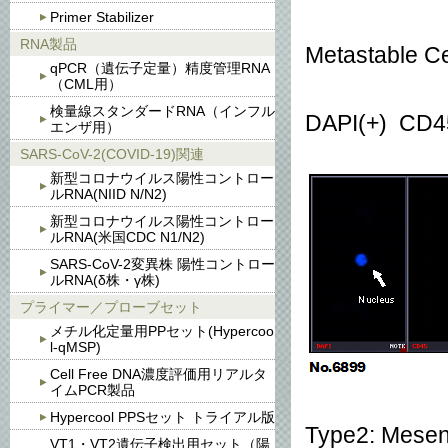
Primer Stabilizer
RNA製品
Metasta
qPCR（遺伝子定量）精度管理RNA
（CML用）
検量線スタンダードRNA（インフル
DAPI(+) CD4
エンザ用）
SARS-CoV-2(COVID-19)関連
新型コロナウイルス陽性コントロー
ルRNA(NIID N/N2)
新型コロナウイルス陽性コントロー
ルRNA(米国CDC N1/N2)
SARS-CoV-2変異株 陽性コントロー
ルRNA(δ株・γ株)
プライマー／プローブセット
メチル化定量用PPセット(Hypercoo
l-qMSP)
Cell Free DNA濃度評価用リアルタ
イムPCR製品
Hypercool PPSセット トライアル版
Type2: Mese
VT1・VT2遺伝子検出用セット（陽