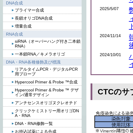
DNA合成
2025/5/07
プライマー合成
長鎖オリゴDNA合成
増量合成
RNA合成
2024/11/14
siRNA（オーバーハング付き二本鎖
RNA）
一本鎖RNA／キメラオリゴ
2024/10/01
DNA・RNA各種修飾及び標識
リアルタイムPCR・デジタルPCR
用プローブ
Hypercool Primer & Probe ™合成
CTCの
Hypercool Primer & Probe ™ デザ
イン/通常デザイン
アンチセンスオリゴヌクレオチド
クリックケミストリー用オリゴDN
A・RNA
DNA・RNA修飾一覧
お持込試薬による合成