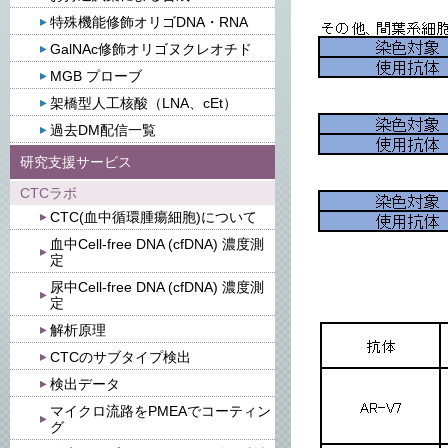
特殊機能修飾オリゴDNA・RNA
GalNAc修飾オリゴヌクレオチド
MGB プローブ
架橋型人工核酸（LNA、cEt）
過去DM配信一覧
研究支援サービス
CTCラボ
CTC(血中循環腫瘍細胞)について
血中Cell-free DNA (cfDNA) 濃度測
定
尿中Cell-free DNA (cfDNA) 濃度測
定
解析原理
CTCのサブタイプ検出
検出データ
マイクロ流路をPMEAでコーティン
グ