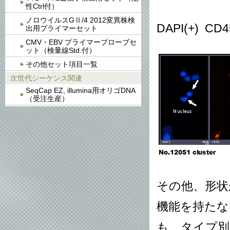
性Ctrl付）
ノロウイルスGⅡ/4 2012変異株検
DAPI(+) CD4
出用プライマーセット
CMV・EBV プライマープローブセ
ット（検量線Std.付）
その他セット項目一覧
次世代シーケンス関連
SeqCap EZ, illumina用オリゴDNA
（受注生産）
その他、形状
機能を持たな
も、タイプ別