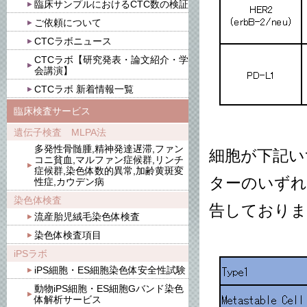
臨床サンプルにおけるCTC数の検証
ご依頼について
CTCラボニュース
CTCラボ【研究発表・論文紹介・学
会講演】
CTCラボ 新着情報一覧
臨床検査サービス
遺伝子検査 MLPA法
多発性骨髄腫,精神発達遅滞,ファン
細胞が下記い
コニ貧血,マルファン症候群,リンチ
症候群,染色体数的異常,加齢黄斑変
ターのいずれ
性症,カウデン病
染色体検査
告しておりま
流産胎児絨毛染色体検査
染色体検査項目
iPSラボ
iPS細胞・ES細胞染色体安全性試験
動物iPS細胞・ES細胞Gバンド染色
体解析サービス