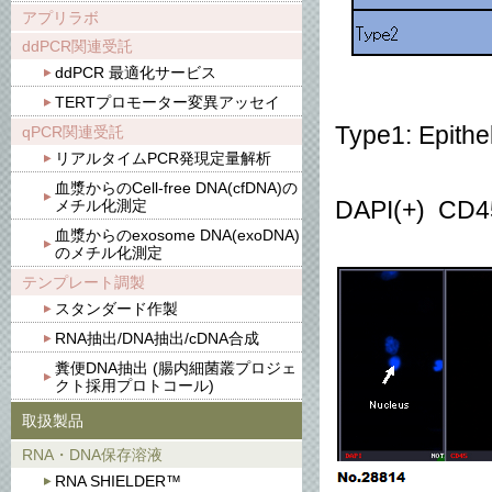
アプリラボ
ddPCR関連受託
ddPCR 最適化サービス
TERTプロモーター変異アッセイ
Type1: Epit
qPCR関連受託
リアルタイムPCR発現定量解析
血漿からのCell-free DNA(cfDNA)の
メチル化測定
DAPI(+) CD4
血漿からのexosome DNA(exoDNA)
のメチル化測定
テンプレート調製
スタンダード作製
RNA抽出/DNA抽出/cDNA合成
糞便DNA抽出 (腸内細菌叢プロジェ
クト採用プロトコール)
取扱製品
RNA・DNA保存溶液
RNA SHIELDER™