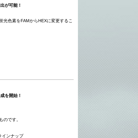
検出が可能！
光色素をFAMからHEXに変更するこ
合成を開始！
。
ものです。
ラインナップ