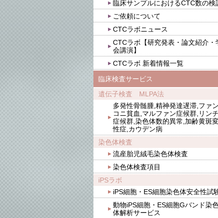
臨床サンプルにおけるCTC数の検
ご依頼について
CTCラボニュース
CTCラボ【研究発表・論文紹介・
会講演】
CTCラボ 新着情報一覧
臨床検査サービス
遺伝子検査 MLPA法
多発性骨髄腫,精神発達遅滞,ファ
コニ貧血,マルファン症候群,リン
症候群,染色体数的異常,加齢黄斑
性症,カウデン病
染色体検査
流産胎児絨毛染色体検査
染色体検査項目
iPSラボ
iPS細胞・ES細胞染色体安全性試
動物iPS細胞・ES細胞Gバンド染
体解析サービス