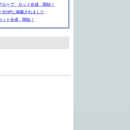
プローブ セット合成 開始！
ド社HPに掲載されました
セット合成 開始！