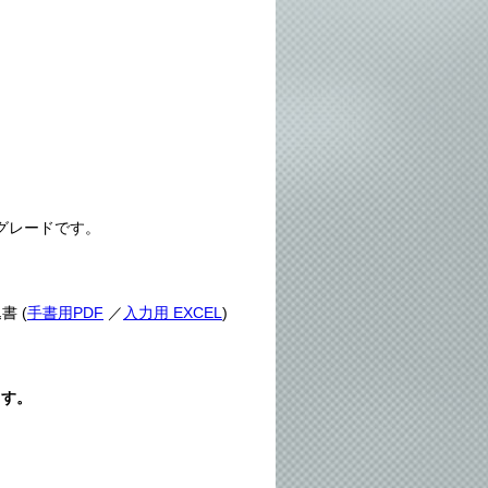
グレードです。
書 (
手書用PDF
／
入力用 EXCEL
)
ます。