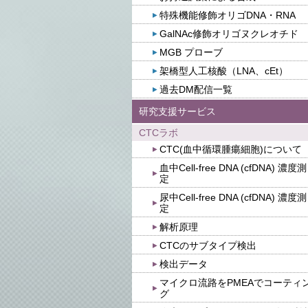
特殊機能修飾オリゴDNA・RNA
GalNAc修飾オリゴヌクレオチド
MGB プローブ
架橋型人工核酸（LNA、cEt）
過去DM配信一覧
研究支援サービス
CTCラボ
CTC(血中循環腫瘍細胞)について
血中Cell-free DNA (cfDNA) 濃度測
定
尿中Cell-free DNA (cfDNA) 濃度測
定
解析原理
CTCのサブタイプ検出
検出データ
マイクロ流路をPMEAでコーティ
グ