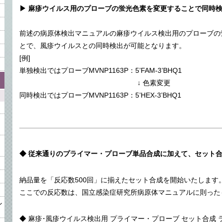
▶ 麻疹ウイルス用のプローブの蛍光色素を変更することで同時
前述の病原体検出マニュアルの麻疹ウイルス検出用のプローブの蛍
とで、風疹ウイルスとの同時検出が可能となります。
[例]
単独検出ではプローブMVNP1163P：5’FAM-3’BHQ1
↓ 色素変更
同時検出ではプローブMVNP1163P：5’HEX-3’BHQ1
◆ 従来通りのプライマー・プローブ単品合成に加えて、セット
納品量を「反応数500回」に揃えたセット合成を開始いたします
ここでの反応数は、国立感染症研究所病原体マニュアルに則った
ン
◆ 麻疹･風疹ウイルス検出用 プライマー・プローブ セット合成 