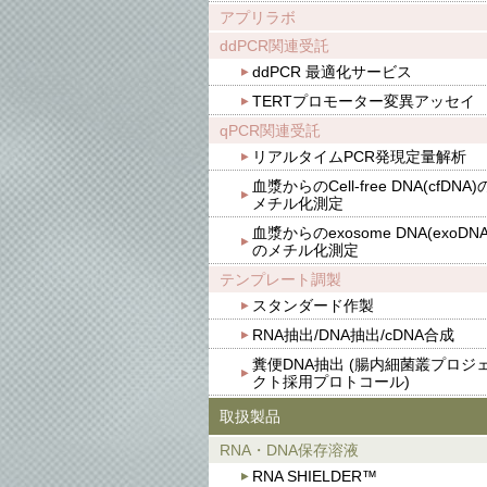
アプリラボ
ddPCR関連受託
ddPCR 最適化サービス
TERTプロモーター変異アッセイ
qPCR関連受託
リアルタイムPCR発現定量解析
血漿からのCell-free DNA(cfDNA)
メチル化測定
血漿からのexosome DNA(exoDNA
のメチル化測定
テンプレート調製
スタンダード作製
RNA抽出/DNA抽出/cDNA合成
糞便DNA抽出 (腸内細菌叢プロジ
クト採用プロトコール)
取扱製品
RNA・DNA保存溶液
RNA SHIELDER™