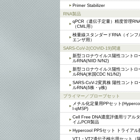
Primer Stabilizer
RNA製品
qPCR（遺伝子定量）精度管理RN
（CML用）
検量線スタンダードRNA（インフ
エンザ用）
SARS-CoV-2(COVID-19)関連
新型コロナウイルス陽性コントロ
ルRNA(NIID N/N2)
新型コロナウイルス陽性コントロ
ルRNA(米国CDC N1/N2)
SARS-CoV-2変異株 陽性コントロ
ルRNA(δ株・γ株)
プライマー／プローブセット
メチル化定量用PPセット(Hyperco
l-qMSP)
Cell Free DNA濃度評価用リアル
イムPCR製品
Hypercool PPSセット トライアル
VT1・VT2遺伝子検出用セット（