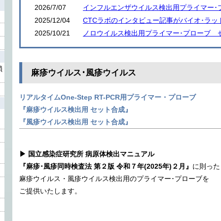
2026/7/07
インフルエンザウイルス検出用プライマー･
2025/12/04
CTCラボのインタビュー記事がバイオ･ラッ
2025/10/21
ノロウイルス検出用プライマー･プローブ 
鎖
麻疹ウイルス･風疹ウイルス
リアルタイムOne-Step RT-PCR用プライマー・プローブ
『麻疹ウイルス検出用 セット合成』
『風疹ウイルス検出用 セット合成』
▶ 国立感染症研究所 病原体検出マニュアル
『麻疹･風疹同時検査法 第２版 令和７年(2025年)２月』
に則った
麻疹ウイルス・風疹ウイルス検出用のプライマー･プローブを
ご提供いたします。