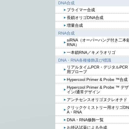
DNA合成
プライマー合成
長鎖オリゴDNA合成
増量合成
RNA合成
siRNA（オーバーハング付き二本
RNA）
一本鎖RNA／キメラオリゴ
DNA・RNA各種修飾及び標識
リアルタイムPCR・デジタルPCR
用プローブ
Hypercool Primer & Probe ™合成
Hypercool Primer & Probe ™ デザ
イン/通常デザイン
アンチセンスオリゴヌクレオチド
クリックケミストリー用オリゴDN
A・RNA
DNA・RNA修飾一覧
お持込試薬による合成