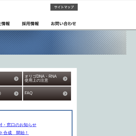
オリゴDNA・RNA
使用上の注意
）
FAQ
受付・窓口のお知らせ
ット合成 開始！