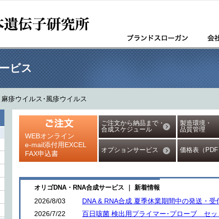
サービス
>
麻疹ウイルス･風疹ウイルス
ご注文から納品まで・
製造環境・
合成スケジュール
品質管理
WEBオンライン
e-mail添付用EXCEL
オプションサービス
価格表（PDF
FAX申込書
オリゴDNA・RNA合成サービス ｜ 新着情報
2026/8/03
DNA & RNA合成 夏季休業期間中の発送・
2026/7/22
百日咳菌 検出用プライマー･プローブ セ