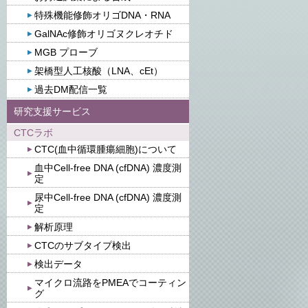
特殊機能修飾オリゴDNA・RNA
GalNAc修飾オリゴヌクレオチド
MGB プローブ
架橋型人工核酸（LNA、cEt）
過去DM配信一覧
研究支援サービス
CTCラボ
CTC(血中循環腫瘍細胞)について
血中Cell-free DNA (cfDNA) 濃度測
定
尿中Cell-free DNA (cfDNA) 濃度測
定
解析原理
CTCのサブタイプ検出
検出データ
マイクロ流路をPMEAでコーティン
グ