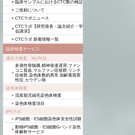
臨床サンプルにおけるCTC数の検証
ご依頼について
CTCラボニュース
CTCラボ【研究発表・論文紹介・学
会講演】
CTCラボ 新着情報一覧
臨床検査サービス
遺伝子検査 MLPA法
多発性骨髄腫,精神発達遅滞,ファン
コニ貧血,マルファン症候群,リンチ
症候群,染色体数的異常,加齢黄斑変
性症,カウデン病
染色体検査
流産胎児絨毛染色体検査
染色体検査項目
iPSラボ
iPS細胞・ES細胞染色体安全性試験
動物iPS細胞・ES細胞Gバンド染色
体解析サービス