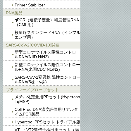
Primer Stabilizer
RNA製品
qPCR（遺伝子定量）精度管理RNA
（CML用）
検量線スタンダードRNA（インフル
エンザ用）
SARS-CoV-2(COVID-19)関連
新型コロナウイルス陽性コントロー
ルRNA(NIID N/N2)
新型コロナウイルス陽性コントロー
ルRNA(米国CDC N1/N2)
SARS-CoV-2変異株 陽性コントロー
ルRNA(δ株・γ株)
プライマー／プローブセット
メチル化定量用PPセット(Hypercoo
l-qMSP)
Cell Free DNA濃度評価用リアルタ
イムPCR製品
Hypercool PPSセット トライアル版
VT1・VT2遺伝子検出用セット（陽