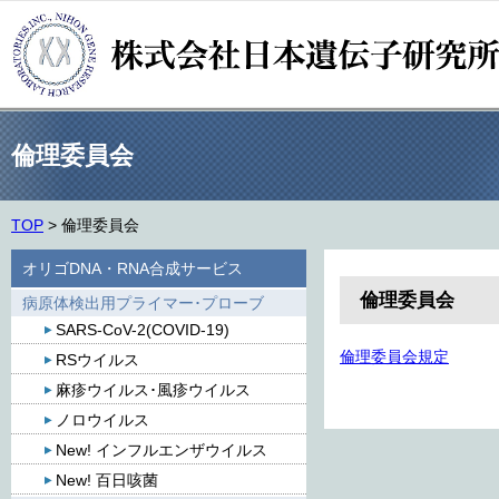
倫理委員会
TOP
>
倫理委員会
オリゴDNA・RNA合成サービス
倫理委員会
病原体検出用プライマー･プローブ
SARS-CoV-2(COVID-19)
倫理委員会規定
RSウイルス
麻疹ウイルス･風疹ウイルス
ノロウイルス
New! インフルエンザウイルス
New! 百日咳菌