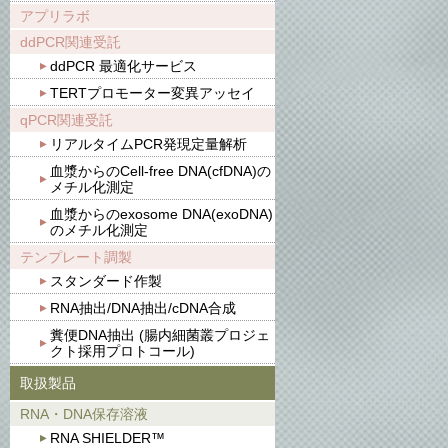
アプリラボ
ddPCR関連受託
ddPCR 最適化サービス
TERTプロモーター変異アッセイ
qPCR関連受託
リアルタイムPCR発現定量解析
血漿からのCell-free DNA(cfDNA)の
メチル化測定
血漿からのexosome DNA(exoDNA)
のメチル化測定
テンプレート調製
スタンダード作製
RNA抽出/DNA抽出/cDNA合成
糞便DNA抽出 (腸内細菌叢プロジェ
クト採用プロトコール)
取扱製品
RNA・DNA保存溶液
RNA SHIELDER™