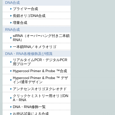
DNA合成
プライマー合成
長鎖オリゴDNA合成
増量合成
RNA合成
siRNA（オーバーハング付き二本鎖
RNA）
一本鎖RNA／キメラオリゴ
DNA・RNA各種修飾及び標識
リアルタイムPCR・デジタルPCR
用プローブ
Hypercool Primer & Probe ™合成
Hypercool Primer & Probe ™ デザ
イン/通常デザイン
アンチセンスオリゴヌクレオチド
クリックケミストリー用オリゴDN
A・RNA
DNA・RNA修飾一覧
お持込試薬による合成