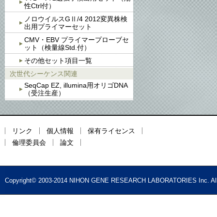
性Ctrl付）
ノロウイルスGⅡ/4 2012変異株検
出用プライマーセット
CMV・EBV プライマープローブセ
ット（検量線Std.付）
その他セット項目一覧
次世代シーケンス関連
SeqCap EZ, illumina用オリゴDNA
（受注生産）
リンク
個人情報
保有ライセンス
倫理委員会
論文
Copyright© 2003-2014 NIHON GENE RESEARCH LABORATORIES Inc. All 