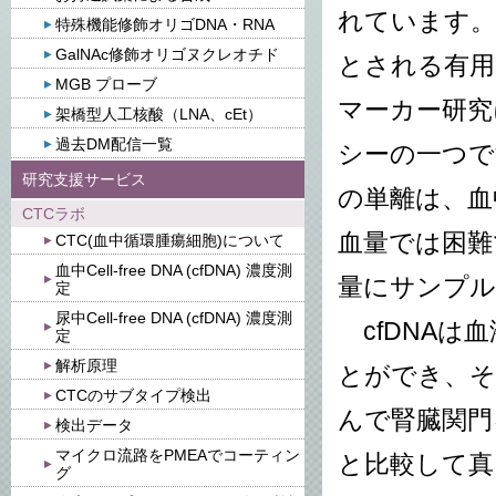
れています。
特殊機能修飾オリゴDNA・RNA
GalNAc修飾オリゴヌクレオチド
とされる有用
MGB プローブ
マーカー研究
架橋型人工核酸（LNA、cEt）
過去DM配信一覧
シーの一つで
研究支援サービス
の単離は、血
CTCラボ
血量では困難
CTC(血中循環腫瘍細胞)について
血中Cell-free DNA (cfDNA) 濃度測
量にサンプル
定
尿中Cell-free DNA (cfDNA) 濃度測
cfDNAは
定
解析原理
とができ、そ
CTCのサブタイプ検出
んで腎臓関門
検出データ
マイクロ流路をPMEAでコーティン
と比較して真
グ