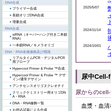
DNA合成
2025/5/07
プライマー合成
長鎖オリゴDNA合成
増量合成
RNA合成
2024/11/14
siRNA（オーバーハング付き二本鎖
RNA）
一本鎖RNA／キメラオリゴ
2024/10/01
DNA・RNA各種修飾及び標識
リアルタイムPCR・デジタルPCR
用プローブ
Hypercool Primer & Probe ™合成
尿中Cell-
Hypercool Primer & Probe ™ デザ
イン/通常デザイン
アンチセンスオリゴヌクレオチド
尿からのcell-
クリックケミストリー用オリゴDN
A・RNA
DNA・RNA修飾一覧
血漿・血清などの
お持込試薬による合成