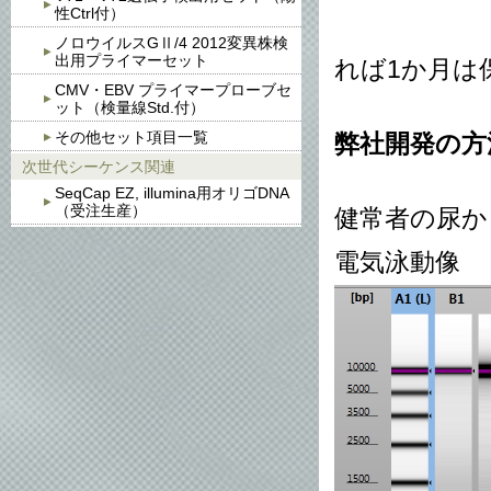
性Ctrl付）
尿サン
ノロウイルスGⅡ/4 2012変異株検
出用プライマーセット
れば1か月は
CMV・EBV プライマープローブセ
ット（検量線Std.付）
その他セット項目一覧
弊社開発の方法
次世代シーケンス関連
SeqCap EZ, illumina用オリゴDNA
（受注生産）
健常者の尿からc
電気泳動像