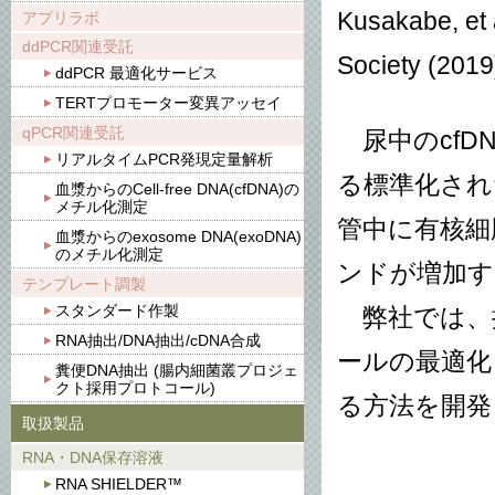
Kusakabe, et 
アプリラボ
ddPCR関連受託
Society (2019
ddPCR 最適化サービス
TERTプロモーター変異アッセイ
qPCR関連受託
尿中のcfD
リアルタイムPCR発現定量解析
る標準化され
血漿からのCell-free DNA(cfDNA)の
メチル化測定
管中に有核細
血漿からのexosome DNA(exoDNA)
のメチル化測定
ンドが増加す
テンプレート調製
スタンダード作製
弊社では、採
RNA抽出/DNA抽出/cDNA合成
ールの最適化
糞便DNA抽出 (腸内細菌叢プロジェ
クト採用プロトコール)
る方法を開発
取扱製品
RNA・DNA保存溶液
RNA SHIELDER™