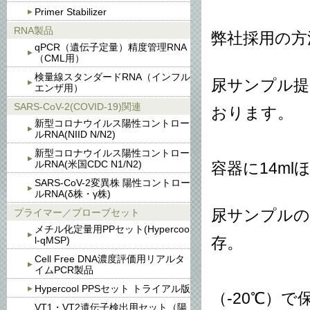
Primer Stabilizer
RNA製品
弊社採用の方
qPCR（遺伝子定量）精度管理RNA
（CML用）
検量線スタンダードRNA（インフル
尿サンプル提
エンザ用）
SARS-CoV-2(COVID-19)関連
おります。
新型コロナウイルス陽性コントロー
ルRNA(NIID N/N2)
尿の採
新型コロナウイルス陽性コントロー
ルRNA(米国CDC N1/N2)
容器に14m
SARS-CoV-2変異株 陽性コントロー
ルRNA(δ株・γ株)
プライマー／プローブセット
尿サンプルの
メチル化定量用PPセット(Hypercoo
l-qMSP)
存。
Cell Free DNA濃度評価用リアルタ
尿採取
イムPCR製品
Hypercool PPSセット トライアル版
（-20℃）
VT1・VT2遺伝子検出用セット（陽