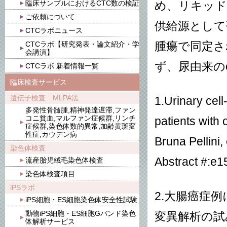
臨床サンプルにおけるCTC数の検証
め、リキッド
ご依頼について
供給源として
CTCラボニュース
CTCラボ【研究発表・論文紹介・学
腫瘍で同定さ
会講演】
ず、尿由来の
CTCラボ 新着情報一覧
臨床検査サービス
遺伝子検査 MLPA法
1.Urinary cell
多発性骨髄腫,精神発達遅滞,ファン
コニ貧血,マルファン症候群,リンチ
patients with 
症候群,染色体数的異常,加齢黄斑変
性症,カウデン病
Bruna Pellini,
染色体検査
Abstract #:e1
流産胎児絨毛染色体検査
染色体検査項目
iPSラボ
2.大腸癌症例に
iPS細胞・ES細胞染色体安全性試験
動物iPS細胞・ES細胞Gバンド染色
変異解析の試
体解析サービス