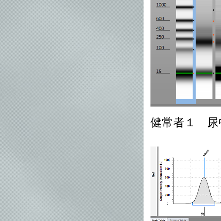
健常者１ 尿中c