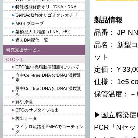
特殊機能修飾オリゴDNA・RNA
GalNAc修飾オリゴヌクレオチド
製品情報
MGB プローブ
品番： JP-NN
架橋型人工核酸（LNA、cEt）
過去DM配信一覧
品名： 新型
研究支援サービス
ット
CTCラボ
CTC(血中循環腫瘍細胞)について
定価：￥33,00
血中Cell-free DNA (cfDNA) 濃度測
定
仕様： 1e5 cop
尿中Cell-free DNA (cfDNA) 濃度測
保管温度：－
定
解析原理
CTCのサブタイプ検出
▶国立感染症研
検出データ
PCR「Nセッ
マイクロ流路をPMEAでコーティン
グ