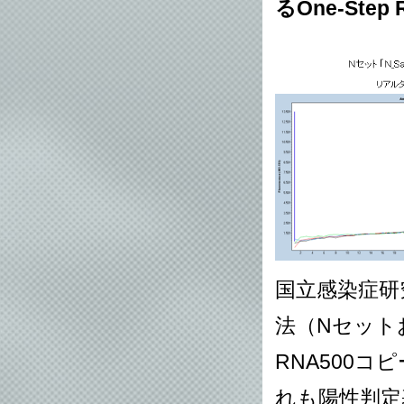
るOne-Ste
国立感染症研究
法（Nセット
RNA500
れも陽性判定