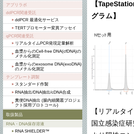
【TapeSt
アプリラボ
ddPCR関連受託
グラム】
ddPCR 最適化サービス
TERTプロモーター変異アッセイ
qPCR関連受託
リアルタイムPCR発現定量解析
血漿からのCell-free DNA(cfDNA)の
メチル化測定
血漿からのexosome DNA(exoDNA)
のメチル化測定
テンプレート調製
スタンダード作製
RNA抽出/DNA抽出/cDNA合成
糞便DNA抽出 (腸内細菌叢プロジェ
クト採用プロトコール)
【リアルタイムP
取扱製品
国立感染症研究
RNA・DNA保存溶液
RNA SHIELDER™