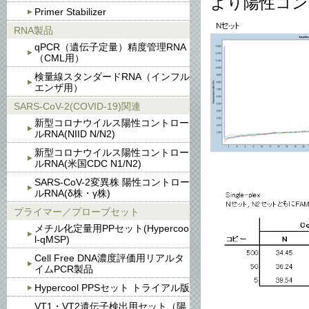
より陽性コン
Primer Stabilizer
RNA製品
qPCR（遺伝子定量）精度管理RNA
（CML用）
検量線スタンダードRNA（インフル
エンザ用）
SARS-CoV-2(COVID-19)関連
新型コロナウイルス陽性コントロー
ルRNA(NIID N/N2)
新型コロナウイルス陽性コントロー
ルRNA(米国CDC N1/N2)
SARS-CoV-2変異株 陽性コントロー
ルRNA(δ株・γ株)
プライマー／プローブセット
メチル化定量用PPセット(Hypercoo
l-qMSP)
Cell Free DNA濃度評価用リアルタ
イムPCR製品
Hypercool PPSセット トライアル版
VT1・VT2遺伝子検出用セット（陽