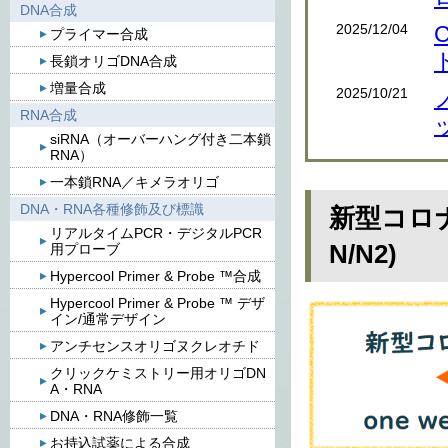
DNA合成
2025/12/04
プライマー合成
長鎖オリゴDNA合成
増量合成
2025/10/21
RNA合成
siRNA（オーバーハング付き二本鎖
RNA）
一本鎖RNA／キメラオリゴ
DNA・RNA各種修飾及び標識
新型コロナ
リアルタイムPCR・デジタルPCR
N/N2)
用プローブ
Hypercool Primer & Probe ™合成
Hypercool Primer & Probe ™ デザ
イン/通常デザイン
アンチセンスオリゴヌクレオチド
クリックケミストリー用オリゴDN
A・RNA
DNA・RNA修飾一覧
お持込試薬による合成