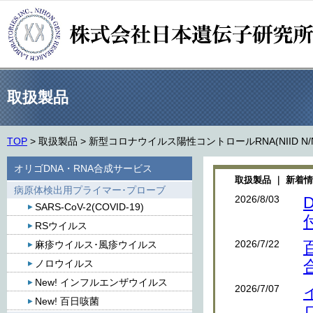
取扱製品
TOP
>
取扱製品
>
新型コロナウイルス陽性コントロールRNA(NIID N/N
オリゴDNA・RNA合成サービス
取扱製品 ｜ 新着
病原体検出用プライマー･プローブ
2026/8/03
SARS-CoV-2(COVID-19)
RSウイルス
2026/7/22
麻疹ウイルス･風疹ウイルス
ノロウイルス
New! インフルエンザウイルス
2026/7/07
New! 百日咳菌