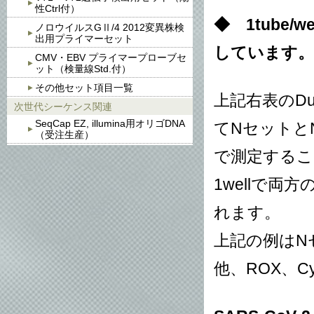
性Ctrl付）
◆ 1tube
ノロウイルスGⅡ/4 2012変異株検
出用プライマーセット
しています。
CMV・EBV プライマープローブセ
ット（検量線Std.付）
その他セット項目一覧
上記右表のDu
次世代シーケンス関連
SeqCap EZ, illumina用オリゴDNA
てNセットとN
（受注生産）
で測定するこ
1wellで
れます。
上記の例はN
他、ROX、C