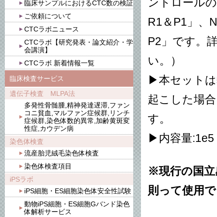
ントロールのセ
臨床サンプルにおけるCTC数の検証
ご依頼について
R1＆P1」、N
CTCラボニュース
P2」です。
CTCラボ【研究発表・論文紹介・学
会講演】
い。）
CTCラボ 新着情報一覧
▶本セットは
臨床検査サービス
遺伝子検査 MLPA法
起こした場合
多発性骨髄腫,精神発達遅滞,ファン
コニ貧血,マルファン症候群,リンチ
す。
症候群,染色体数的異常,加齢黄斑変
性症,カウデン病
▶内容量:1e5 c
染色体検査
流産胎児絨毛染色体検査
染色体検査項目
※現行の国立
iPSラボ
則って使用で
iPS細胞・ES細胞染色体安全性試験
動物iPS細胞・ES細胞Gバンド染色
体解析サービス