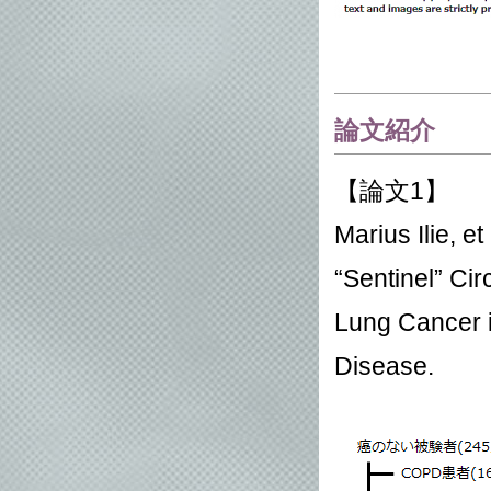
論文紹介
【論文1】
Marius Ilie, e
“Sentinel” Cir
Lung Cancer i
Disease.