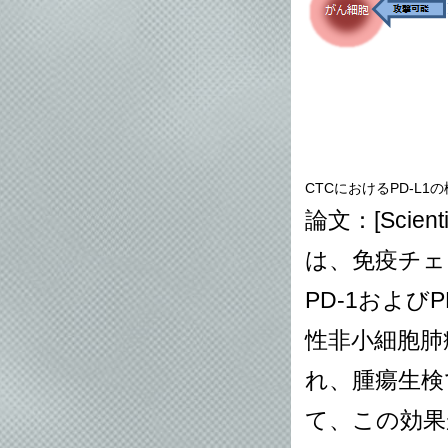
CTCにおけるPD-L1
論文：[
Scienti
は、免疫チェ
PD-1およ
性非小細胞肺
れ、腫瘍生検
て、この効果