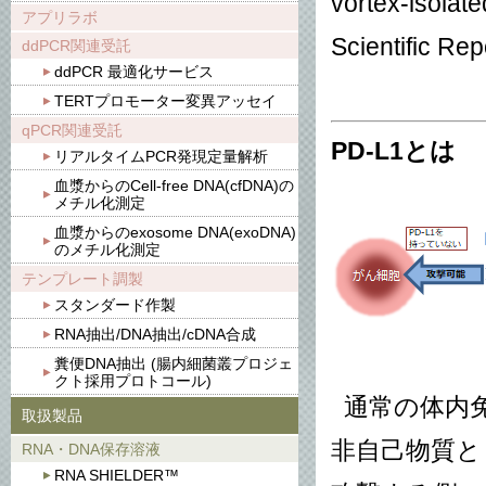
vortex-isolate
アプリラボ
Scientific Rep
ddPCR関連受託
ddPCR 最適化サービス
TERTプロモーター変異アッセイ
qPCR関連受託
PD-L1とは
リアルタイムPCR発現定量解析
血漿からのCell-free DNA(cfDNA)の
メチル化測定
血漿からのexosome DNA(exoDNA)
のメチル化測定
テンプレート調製
スタンダード作製
RNA抽出/DNA抽出/cDNA合成
糞便DNA抽出 (腸内細菌叢プロジェ
クト採用プロトコール)
通常の体内免
取扱製品
非自己物質と
RNA・DNA保存溶液
RNA SHIELDER™