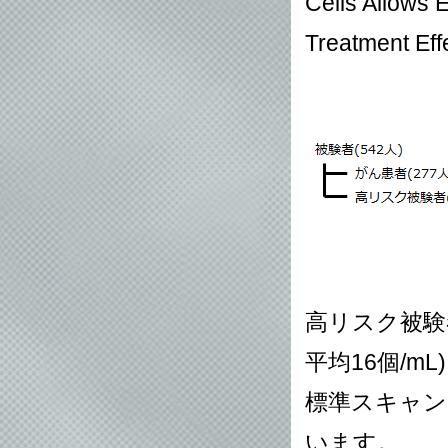
Cells Allows 
Treatment Eff
高リスク被験者の
平均16個/m
標準スキャン
います。