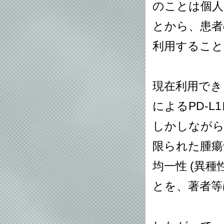
のことは個人
とから、患者
利用すること
現在利用でき
によるPD-
しかしながら
限られた腫瘍
均一性 (異
とを、著者等