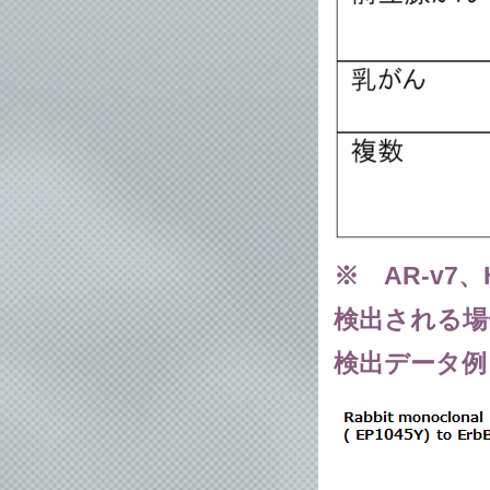
※ AR-v7
検出される場
検出データ例