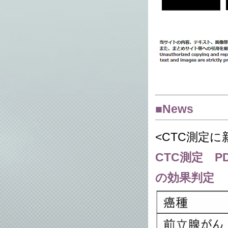
■News
<CTC測定に新
CTC測定 P
の効果判定