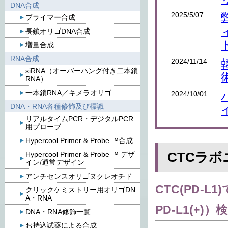
DNA合成
2025/5/07
プライマー合成
長鎖オリゴDNA合成
増量合成
RNA合成
2024/11/14
siRNA（オーバーハング付き二本鎖
RNA）
一本鎖RNA／キメラオリゴ
2024/10/01
DNA・RNA各種修飾及び標識
リアルタイムPCR・デジタルPCR
用プローブ
Hypercool Primer & Probe ™合成
CTCラ
Hypercool Primer & Probe ™ デザ
イン/通常デザイン
アンチセンスオリゴヌクレオチド
CTC(
PD-L1)
クリックケミストリー用オリゴDN
A・RNA
PD-L1(+)）
検
DNA・RNA修飾一覧
お持込試薬による合成