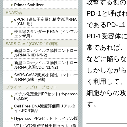
攻撃する側の
Primer Stabilizer
PD-1と呼
RNA製品
qPCR（遺伝子定量）精度管理RNA
であるPD-L1 (
（CML用）
検量線スタンダードRNA（インフル
PD-1受容
エンザ用）
SARS-CoV-2(COVID-19)関連
常であれば、
新型コロナウイルス陽性コントロー
ルRNA(NIID N/N2)
などに陥ら
新型コロナウイルス陽性コントロー
ルRNA(米国CDC N1/N2)
しかしながら
SARS-CoV-2変異株 陽性コントロー
ルRNA(δ株・γ株)
く利用して、
プライマー／プローブセット
細胞からの攻
メチル化定量用PPセット(Hypercoo
l-qMSP)
す。
Cell Free DNA濃度評価用リアルタ
イムPCR製品
Hypercool PPSセット トライアル版
VT1・VT2遺伝子検出用セット（陽