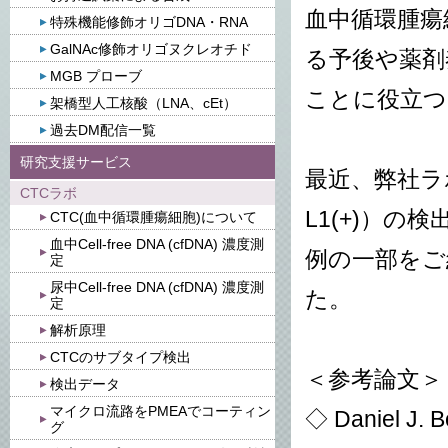
血中循環腫瘍細
特殊機能修飾オリゴDNA・RNA
GalNAc修飾オリゴヌクレオチド
る予後や薬剤
MGB プローブ
ことに役立つ
架橋型人工核酸（LNA、cEt）
過去DM配信一覧
研究支援サービス
最近、弊社ラボでは
CTCラボ
L1(+)）
CTC(血中循環腫瘍細胞)について
血中Cell-free DNA (cfDNA) 濃度測
例の一部をご
定
尿中Cell-free DNA (cfDNA) 濃度測
た。
定
解析原理
CTCのサブタイプ検出
＜参考論文＞
検出データ
マイクロ流路をPMEAでコーティン
◇
Daniel J. B
グ