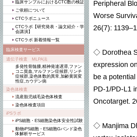
臨床サンプルにおけるCTC数の検証
Peripheral Bl
ご依頼について
Worse Surviv
CTCラボニュース
CTCラボ【研究発表・論文紹介・学
26(
7
): 1139–
会講演】
CTCラボ 新着情報一覧
臨床検査サービス
◇ Dorothea So
遺伝子検査 MLPA法
expression on 
多発性骨髄腫,精神発達遅滞,ファン
コニ貧血,マルファン症候群,リンチ
be a potential
症候群,染色体数的異常,加齢黄斑変
性症,カウデン病
PD-1/PD-L1 inh
染色体検査
流産胎児絨毛染色体検査
Oncotarget
. 
染色体検査項目
iPSラボ
iPS細胞・ES細胞染色体安全性試験
◇ Manjima Dha
動物iPS細胞・ES細胞Gバンド染色
体解析サービス