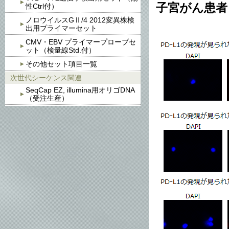
子宮がん患者
性Ctrl付）
ノロウイルスGⅡ/4 2012変異株検
出用プライマーセット
CMV・EBV プライマープローブセ
ット（検量線Std.付）
その他セット項目一覧
次世代シーケンス関連
SeqCap EZ, illumina用オリゴDNA
（受注生産）