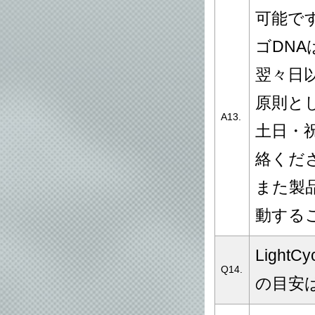
可能で
ゴDN
翌々日
原則と
A13.
土日・
絡くだ
また製
動する
LightCy
Q14.
の目安