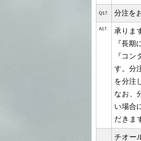
分注を
Q17.
A17.
承りま
『長期
『コン
す。分
を分注
なお、
い場合
だきま
チオー