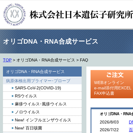
オリゴDNA・RNA合成サービス
TOP
>
オリゴDNA・RNA合成サービス
>
FAQ
オリゴDNA・RNA合成サービス
病原体検出用プライマー･プローブ
WEBオンライン
SARS-CoV-2(COVID-19)
e-mail添付用EXCEL
FAX申込書
RSウイルス
麻疹ウイルス･風疹ウイルス
ノロウイルス
オリゴDNA・RNA
New! インフルエンザウイルス
2026/8/03
D
New! 百日咳菌
2026/7/22
百