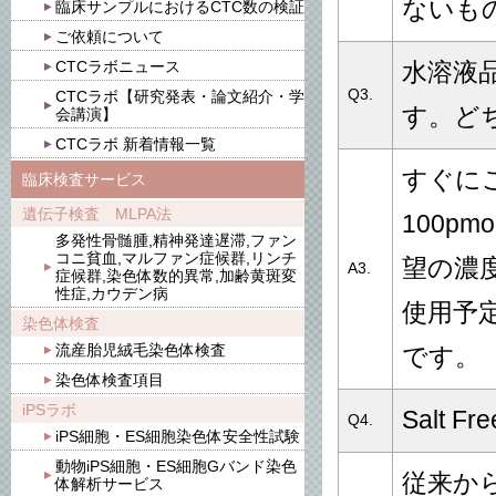
ないも
臨床サンプルにおけるCTC数の検証
ご依頼について
CTCラボニュース
水溶液
Q3.
CTCラボ【研究発表・論文紹介・学
す。ど
会講演】
CTCラボ 新着情報一覧
すぐに
臨床検査サービス
遺伝子検査 MLPA法
100p
多発性骨髄腫,精神発達遅滞,ファン
コニ貧血,マルファン症候群,リンチ
望の濃
A3.
症候群,染色体数的異常,加齢黄斑変
性症,カウデン病
使用予
染色体検査
流産胎児絨毛染色体検査
です。
染色体検査項目
iPSラボ
Salt Fre
Q4.
iPS細胞・ES細胞染色体安全性試験
動物iPS細胞・ES細胞Gバンド染色
従来か
体解析サービス