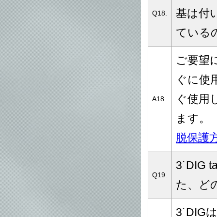
基は付
Q18.
ている
ご要望
ぐに使
ぐ使用
A18.
ます。
脱保護
3´DIG
Q19.
た、ど
3´DI