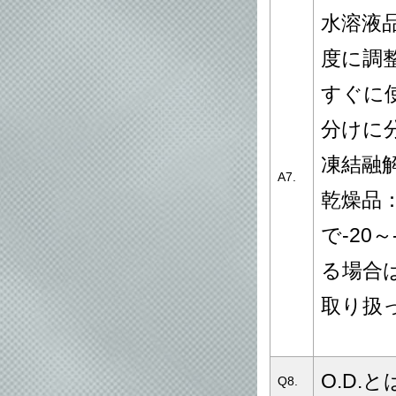
水溶液品:
度に調
すぐに
分けに分
凍結融
A7.
乾燥品
で-20
る場合
取り扱
O.D.
Q8.