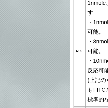
1nmo
す。
・1nmol
可能。
・3nmol
可能。
A14.
・10nmo
反応可
(上記
もFITCと
標準的