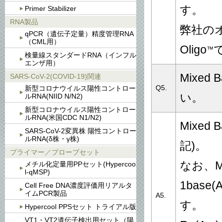
す。
Primer Stabilizer
RNA製品
弊社のオ
qPCR（遺伝子定量）精度管理RNA
（CML用）
Oligo
™
検量線スタンダードRNA（インフル
エンザ用）
Mixe
SARS-CoV-2(COVID-19)関連
Q5.
新型コロナウイルス陽性コントロー
い。
ルRNA(NIID N/N2)
新型コロナウイルス陽性コントロー
ルRNA(米国CDC N1/N2)
Mixe
SARS-CoV-2変異株 陽性コントロー
ルRNA(δ株・γ株)
記)。
プライマー／プローブセット
なお、M
メチル化定量用PPセット(Hypercoo
l-qMSP)
1bas
Cell Free DNA濃度評価用リアルタ
イムPCR製品
A5.
す。
Hypercool PPSセット トライアル版
VT1・VT2遺伝子検出用セット（陽