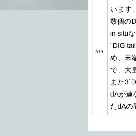
います。3
数個のD
in s
´DIG
A19.
め、末
で、大
また3´D
dAが
たdA