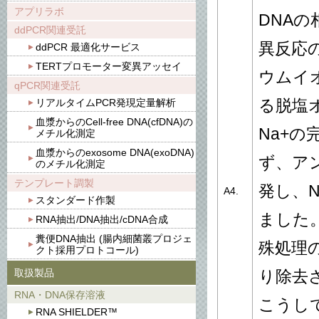
アプリラボ
DNA
ddPCR関連受託
異反応の要
ddPCR 最適化サービス
TERTプロモーター変異アッセイ
ウムイ
qPCR関連受託
リアルタイムPCR発現定量解析
る脱塩
血漿からのCell-free DNA(cfDNA)の
Na+
メチル化測定
血漿からのexosome DNA(exoDNA)
ず、ア
のメチル化測定
テンプレート調製
発し、
A4.
スタンダード作製
ました
RNA抽出/DNA抽出/cDNA合成
糞便DNA抽出 (腸内細菌叢プロジェ
殊処理
クト採用プロトコール)
取扱製品
り除去
RNA・DNA保存溶液
こうして完
RNA SHIELDER™