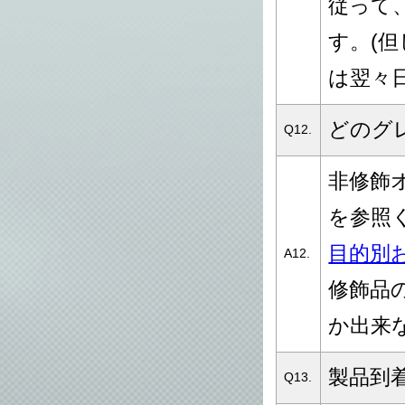
従って
す。(
は翌々
どのグ
Q12.
非修飾
を参照
目的別
A12.
修飾品の
か出来
製品到
Q13.