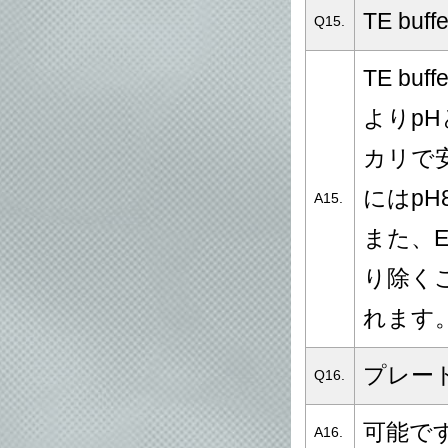
TE b
Q15.
TE bu
よりp
カリで
にはpH
A15.
また、E
り除く
れます
プレー
Q16.
可能で
A16.