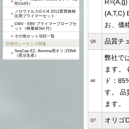
R=(A,g)
性Ctrl付）
ノロウイルスGⅡ/4 2012変異株検
(A,T,C)
出用プライマーセット
CMV・EBV プライマープローブセ
お、価
ット（検量線Std.付）
その他セット項目一覧
品質チ
Q6.
次世代シーケンス関連
SeqCap EZ, illumina用オリゴDNA
（受注生産）
弊社で
ます。
ド：85
A6
す。 
ます。
オリゴD
Q7.