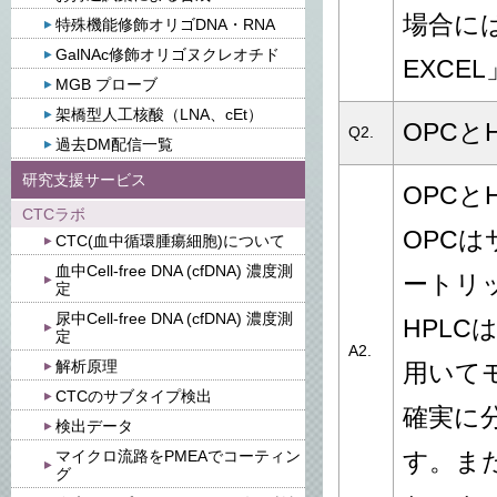
場合には
特殊機能修飾オリゴDNA・RNA
GalNAc修飾オリゴヌクレオチド
EXC
MGB プローブ
架橋型人工核酸（LNA、cEt）
OPCと
Q2.
過去DM配信一覧
研究支援サービス
OPC
CTCラボ
OPC
CTC(血中循環腫瘍細胞)について
血中Cell-free DNA (cfDNA) 濃度測
ートリ
定
尿中Cell-free DNA (cfDNA) 濃度測
HPL
定
A2.
解析原理
用いて
CTCのサブタイプ検出
確実に
検出データ
マイクロ流路をPMEAでコーティン
す。ま
グ