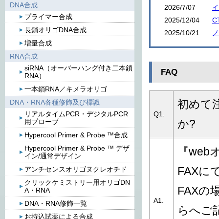
DNA合成
2026/7/07
イ
プライマー合成
2025/12/04
C
長鎖オリゴDNA合成
2025/10/21
ノ
増量合成
RNA合成
siRNA（オーバーハング付き二本鎖
FAQ
RNA）
一本鎖RNA／キメラオリゴ
DNA・RNA各種修飾及び標識
初めて
リアルタイムPCR・デジタルPCR
Q1.
用プローブ
か?
Hypercool Primer & Probe ™合成
Hypercool Primer & Probe ™ デザ
『web
イン/通常デザイン
アンチセンスオリゴヌクレオチド
FAX
クリックケミストリー用オリゴDN
FAX
A・RNA
A1.
DNA・RNA修飾一覧
らへご記
お持込試薬による合成